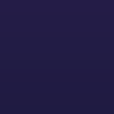
生物科技
利用生物系统开发新药和环保技术