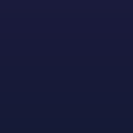
通过视觉元素设计海报、标志等作品